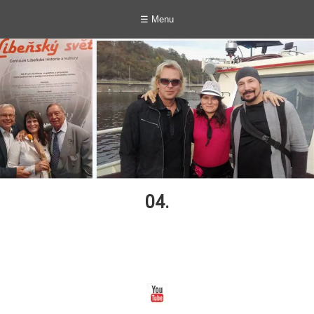
☰ Menu
04.