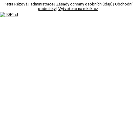
Petra Rézová |
administrace
|
Zásady ochrany osobních údajů
|
Obchodní
podmínky
|
Vytvořeno na mklik.cz